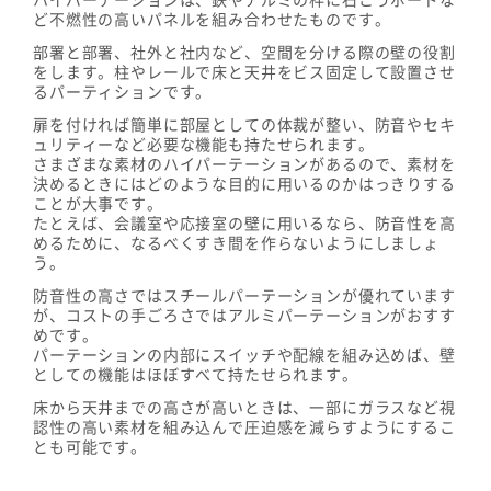
ど不燃性の高いパネルを組み合わせたものです。
部署と部署、社外と社内など、空間を分ける際の壁の役割
をします。柱やレールで床と天井をビス固定して設置させ
るパーティションです。
扉を付ければ簡単に部屋としての体裁が整い、防音やセキ
ュリティーなど必要な機能も持たせられます。
さまざまな素材のハイパーテーションがあるので、素材を
決めるときにはどのような目的に用いるのかはっきりする
ことが大事です。
たとえば、会議室や応接室の壁に用いるなら、防音性を高
めるために、なるべくすき間を作らないようにしましょ
う。
防音性の高さではスチールパーテーションが優れています
が、コストの手ごろさではアルミパーテーションがおすす
めです。
パーテーションの内部にスイッチや配線を組み込めば、壁
としての機能はほぼすべて持たせられます。
床から天井までの高さが高いときは、一部にガラスなど視
認性の高い素材を組み込んで圧迫感を減らすようにするこ
とも可能です。