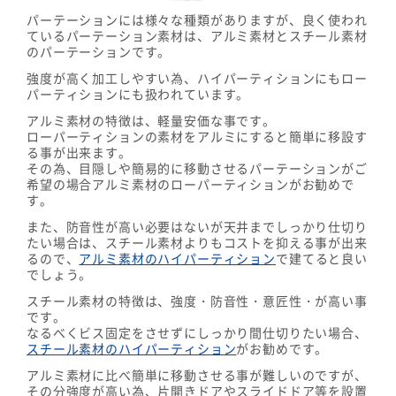
パーテーションには様々な種類がありますが、良く使われ
ているパーテーション素材は、アルミ素材とスチール素材
のパーテーションです。
強度が高く加工しやすい為、ハイパーティションにもロー
パーティションにも扱われています。
アルミ素材の特徴は、軽量安価な事です。
ローパーティションの素材をアルミにすると簡単に移設す
る事が出来ます。
その為、目隠しや簡易的に移動させるパーテーションがご
希望の場合アルミ素材のローパーティションがお勧めで
す。
また、防音性が高い必要はないが天井までしっかり仕切り
たい場合は、スチール素材よりもコストを抑える事が出来
るので、
アルミ素材のハイパーティション
で建てると良い
でしょう。
スチール素材の特徴は、強度・防音性・意匠性・が高い事
です。
なるべくビス固定をさせずにしっかり間仕切りたい場合、
スチール素材のハイパーティション
がお勧めです。
アルミ素材に比べ簡単に移動させる事が難しいのですが、
その分強度が高い為、片開きドアやスライドドア等を設置