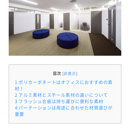
目次
[
非表示
]
1
ポリカーボネートはオフィスにおすすめの素
材！
2
アルミ素材とスチール素材の違いについて
3
フラッシュ合板は持ち運びに便利な素材
4
パーテーションは用途に合わせた材質選びが
重要