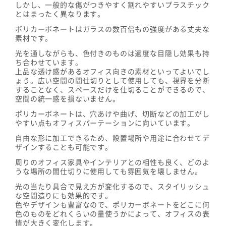
しかし、一般的な傷がつきやすく割れやすいプラスチック
とはまったく異なります。
ポリカーボネートはガラスの数百倍もの強度がある丈夫な
素材です。
光を通しながらも、色付きのものは適度な目隠し効果も持
ち合わせています。
上品な透け感があるオフィス向きの素材といってよいでし
ょう。広い空間の間仕切りとして使用しても、視界を分断
することなく、スペースだけを仕切ることができるので、
空間の統一感を損ないません。
ポリカーボネートは、穴あけや曲げ、切断などの加工がし
やすい点もオフィスパーテーションに向いています。
自由な形に加工できるため、設置場所や用途に合わせてデ
ザインすることも可能です。
周りのオフィス家具やインテリアとの相性も良く、どのよ
うな場所の間仕切りに使用しても雰囲気を壊しません。
光の当たり具合で見え方が変化するので、スタイリッシュ
な空間造りにも効果的です。
色やデザインも豊富なので、ポリカーボネートをどこに何
色のものをどれくらいの量使うかによって、オフィスの表
情が大きく変化します。