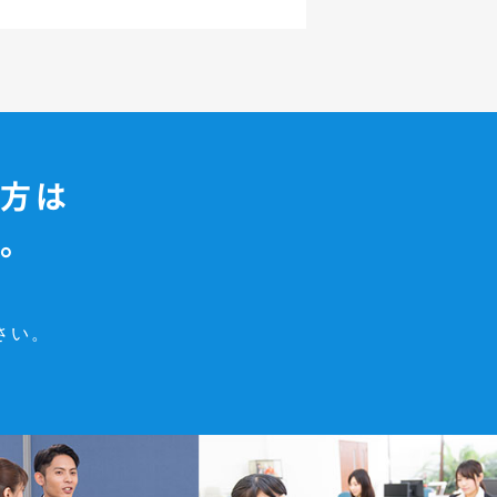
方は
。
さい。