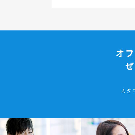
オフ
ぜ
カタ