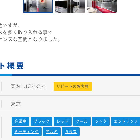
色ですが、
スを多く取り入れる事で
センスな空間となりました。
ト概要
某おしぼり会社
リピートのお客様
東京
会議室
ブラック
レッド
クール
シック
エントランス
ミーティング
アルミ
ガラス