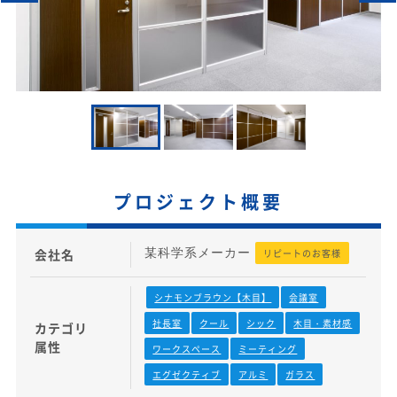
プロジェクト概要
会社名
某科学系メーカー
リピートのお客様
シナモンブラウン【木目】
会議室
社長室
クール
シック
木目・素材感
カテゴリ
属性
ワークスペース
ミーティング
エグゼクティブ
アルミ
ガラス