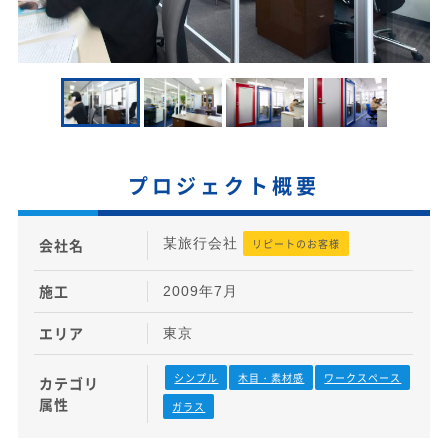
プロジェクト概要
会社名
某旅行会社
リピートのお客様
施工
2009年7月
エリア
東京
シンプル
木目・素材感
ワークスペース
カテゴリ
属性
ガラス