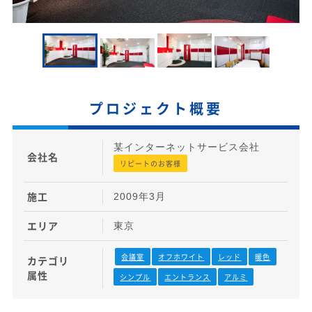
プロジェクト概要
某インターネットサービス会社
会社名
リピートのお客様
施工
2009年3月
エリア
東京
会議室
オフホワイト
レッド
暖色
カテゴリ
属性
シンプル
エントランス
アルミ